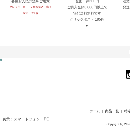
各種お支払方法をご用意
全国一律600円
注文
ご購入金額8,000円以上で
発送
クレジットカード / 銀行振込・郵便
宅配送料無料です
振替 / 代引き
クリックポスト 185円
►
ホーム
｜
商品一覧
｜
特
表示：
スマートフォン
｜
PC
Copyright (c) 2