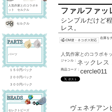
人気作家とのコラボキ
ファルファ
ット セルクル
シンプルだけど
セルクル
レス。
在庫を
DM便・ネコポス対応
人気作家とのコラボキ
パーツ
ジャンル：
ネックレス
商品コード：
cercle011
１５０円パック
２００円パック
３００円パック
ヴェネチアン
セレクトビーズ