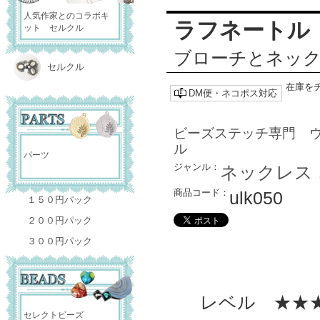
人気作家とのコラボキ
ラフネートル
ット セルクル
ブローチとネッ
セルクル
在庫を
DM便・ネコポス対応
ビーズステッチ専門 
ル
パーツ
ジャンル：
ネックレス
商品コード：
ulk050
１５０円パック
２００円パック
３００円パック
レベル ★★
セレクトビーズ