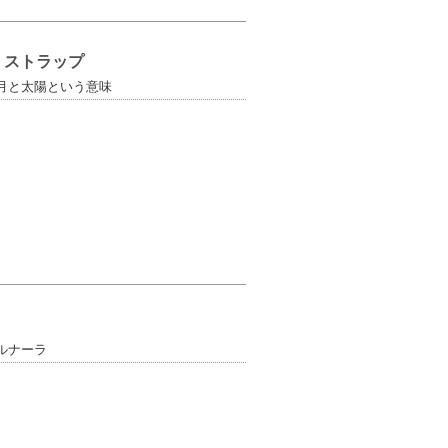
 ストラップ
月と太陽という意味
ルナーラ