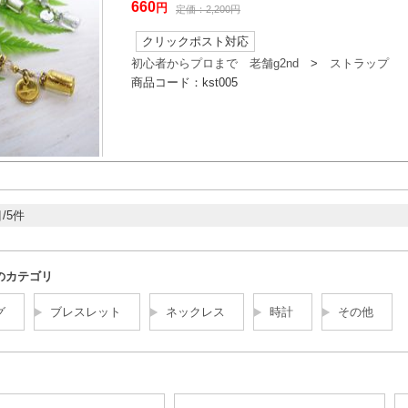
660
円
定価：
2,200
円
クリックポスト対応
初心者からプロまで 老舗g2nd
>
ストラップ
商品コード：
kst005
/5件
のカテゴリ
グ
ブレスレット
ネックレス
時計
その他