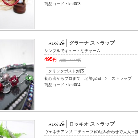
商品コード：
kst003
グラーナ ストラップ
シンプルでキュートなチャーム
495
円
定価：
1,650
円
クリックポスト対応
初心者からプロまで 老舗g2nd
>
ストラップ
商品コード：
kst004
ロッキオ ストラップ
ヴェネチアン(ミニチューブ)の組み合わせで大人っ