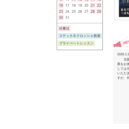
2026.1.
当面の
業をお
しては
いただ
すが、