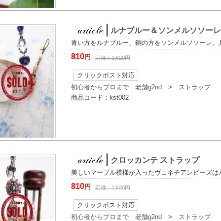
ルナブルー＆ソンメルソソーレ
青い方をルナブルー、銅の方をソンメルソソーレ。
810
円
定価：
1,620
円
クリックポスト対応
初心者からプロまで 老舗g2nd
>
ストラップ
商品コード：
kst002
クロッカンテ ストラップ
美しいマーブル模様が入ったヴェネチアンビーズは
810
円
定価：
1,620
円
クリックポスト対応
初心者からプロまで 老舗g2nd
>
ストラップ