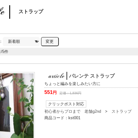
ストラップ
：
/5件
パレンテ ストラップ
ちょっと編みを楽しみたい方に
551
円
定価：
1,836
円
クリックポスト対応
初心者からプロまで 老舗g2nd
>
ストラップ
商品コード：
kst001